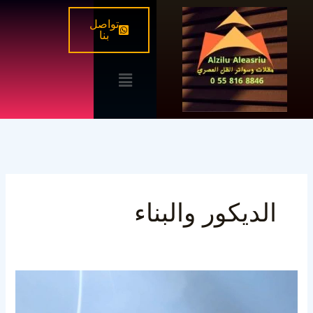
خطي
تواصل
لى
بنا
لمحتوى
القائمة
الديكور والبناء
سواتر
حديد
ليزر