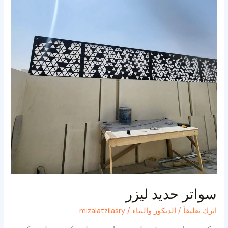
سواتر حديد ليزر
اترك تعليقاً
/
الديكور والبناء
/
mizalatzilasry