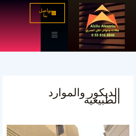
خطي
تواصل
لى
بنا
لمحتوى
القائمة
الديكور والموارد
الطبيعية
سواتر
جدار