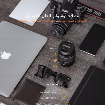
مظلات وسواتر الظل العصري
الصفحة الرئيسية
من نحن
خدماتنا
اتصل بنا
المقالات
تابعنا
تواصل بنا
مكة المكرمة
0538852619
info@mizalatzilasry