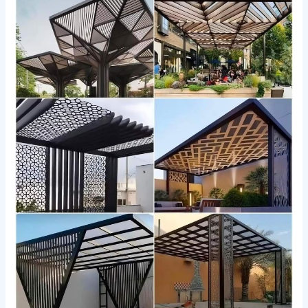
ليزر
مع
اللكسان
في
مكة