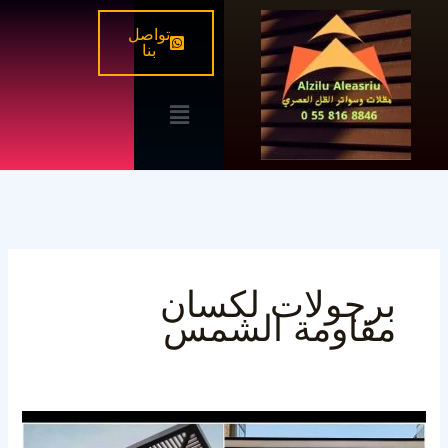
خطي
تواصل
لى
بنا
لمحتوى
القائمة
برجولات لكسان
مقاومة الشمس
برجولات
قص