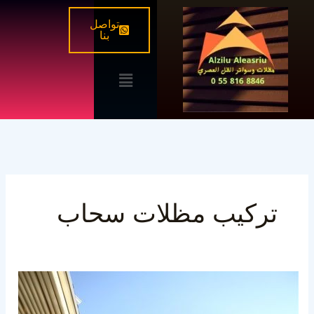
خطي
تواصل
لى
بنا
لمحتوى
القائمة
تركيب مظلات سحاب
مظلات
سحاب
للكافيهات