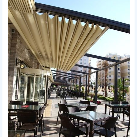
في
مكة