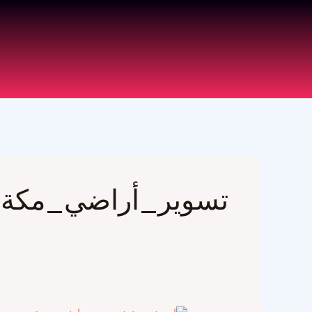
خطي
لى
لمحتوى
تسوير_أراضي_مكة