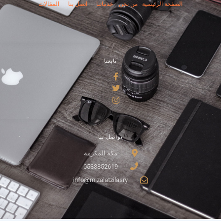
الصفحة الرئيسية
من نحن
خدماتنا
اتصل بنا
المقالات
تابعنا
تواصل بنا
مكة المكرمة
0538852619
info@mizalatzilasry