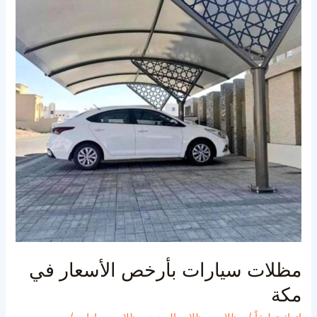
أسعار
ي
كة
ظلات سيارات بأرخص الأسعار في
كة