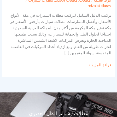
رك تعليقاً
/
مظلات
,
مظلات الحديد
,
مظلات سيارات
/
mizalatzilasr
ركيب الدليل الشامل لتركيب مظلات السيارات في مكة: الأنواع،
لأسعار، وأفضل الممارسات مظلات سيارات بأرخص الأسعار في
كة تعتير مكة المكرمة من أكثر مدن المملكة العربية السعودية
حتياجًا لحلول الظل والحماية للسيارات، وذلك بسبب طبيعتها
لمناخية الحارة وتعرض المركبات لأشعة الشمس المباشرة
فترات طويلة من العام. ومع ازدياد أعداد المركبات في العاصمة
لمقدسة، سواء للمقيمين […]
راءة المزيد »
مظلات وسواتر الظل العصري