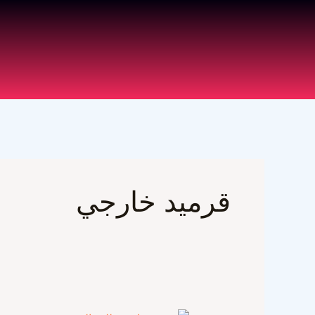
خطي
لى
لمحتوى
قرميد خارجي