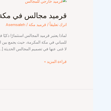
قرميد
مجالس
قرميد مجالس في مكة
في
مكة
اترك تعليقاً
/
قرميد مكة
/
Asemsaleh
لماذا يعتبر قرميد المجالس استثمارًا ذك
للمباني في مكة المكرمة، حيث يجمع بين ا
لا غنى عنها في تصميم المجالس الحديثة […]
قراءة المزيد »