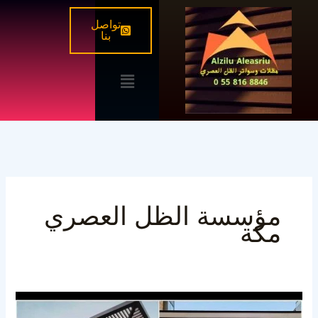
خطي
تواصل
لى
بنا
لمحتوى
القائمة
مؤسسة الظل العصري
مكة
برجولات
قص