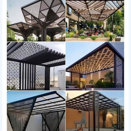
ليزر
مع
اللكسان
في
مكة