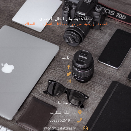
مظلات وسواتر الظل العصري
الصفحة الرئيسية
من نحن
خدماتنا
اتصل بنا
المقالات
تابعنا
تواصل بنا
مكة المكرمة
0538852619
info@mizalatzilasry