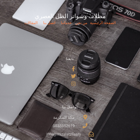
مظلات وسواتر الظل العصري
الصفحة الرئيسية
من نحن
خدماتنا
اتصل بنا
المقالات
تابعنا
تواصل بنا
مكة المكرمة
0538852619
info@mizalatzilasry