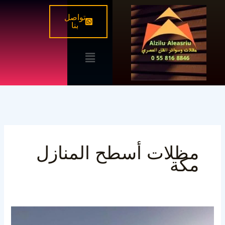
خطي
تواصل
لى
بنا
لمحتوى
القائمة
مظلات أسطح المنازل
مكة
تركيب
مظلات