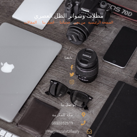
مظلات وسواتر الظل العصري
الصفحة الرئيسية
من نحن
خدماتنا
اتصل بنا
المقالات
تابعنا
تواصل بنا
مكة المكرمة
0538852619
info@mizalatzilasry