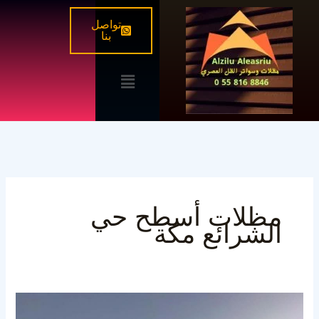
خطي
تواصل
لى
بنا
لمحتوى
القائمة
مظلات أسطح حي
الشرائع مكة
تركيب
مظلات