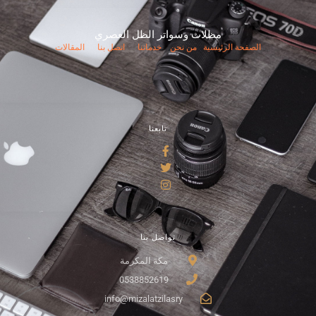
مظلات وسواتر الظل العصري
الصفحة الرئيسية
من نحن
خدماتنا
اتصل بنا
المقالات
تابعنا
تواصل بنا
مكة المكرمة
0538852619
info@mizalatzilasry