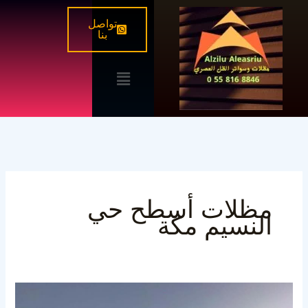
خطي
تواصل
لى
بنا
لمحتوى
القائمة
مظلات أسطح حي
النسيم مكة
تركيب
مظلات