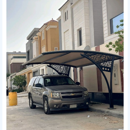
مظلات
في
مكة