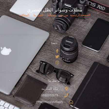
مظلات وسواتر الظل العصري
الصفحة الرئيسية
من نحن
خدماتنا
اتصل بنا
المقالات
تابعنا
تواصل بنا
مكة المكرمة
0538852619
info@mizalatzilasry