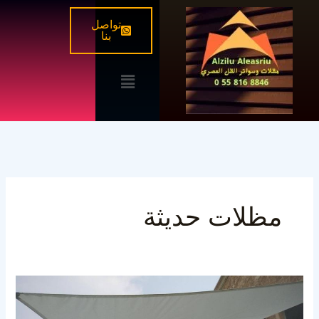
خطي
تواصل
لى
بنا
لمحتوى
القائمة
مظلات حديثة
مظلات
مطاعم
وكافيهات