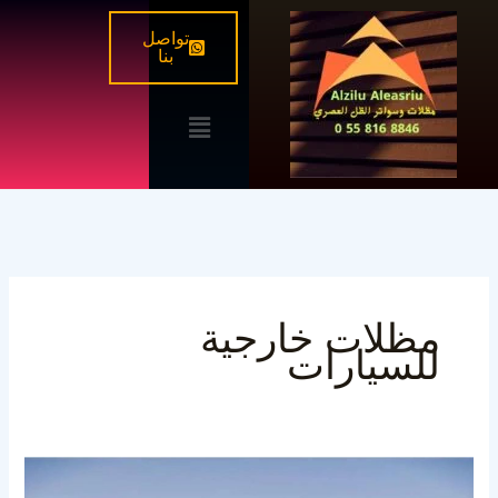
خطي
تواصل
لى
بنا
لمحتوى
القائمة
مظلات خارجية
للسيارات
مظلات
كبوتي