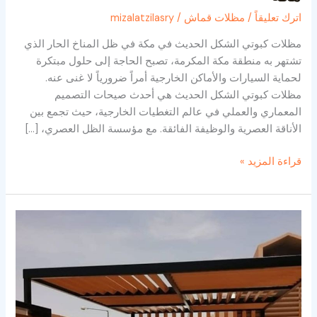
اترك تعليقاً
/
مظلات قماش
/
mizalatzilasry
مظلات كبوتي الشكل الحديث في مكة في ظل المناخ الحار الذي
تشتهر به منطقة مكة المكرمة، تصبح الحاجة إلى حلول مبتكرة
لحماية السيارات والأماكن الخارجية أمراً ضرورياً لا غنى عنه.
مظلات كبوتي الشكل الحديث هي أحدث صيحات التصميم
المعماري والعملي في عالم التغطيات الخارجية، حيث تجمع بين
الأناقة العصرية والوظيفة الفائقة. مع مؤسسة الظل العصري، […]
قراءة المزيد »
تركيب
مظلات
خشبية
في
مكة