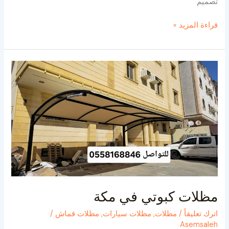
تصميم
قراءة المزيد »
مظلات
كبوتي
في
مكة
مظلات كبوتي في مكة
اترك تعليقاً
/
مظلات
,
مظلات سيارات
,
مظلات قماش
/
Asemsaleh