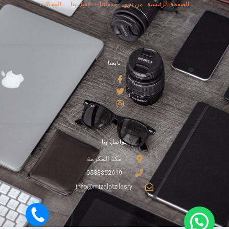
الصفحة الرئيسية
من نحن
خدماتنا
اتصل بنا
المقالات
تابعنا
تواصل بنا
مكة المكرمة
0538852619
info@mizalatzilasry