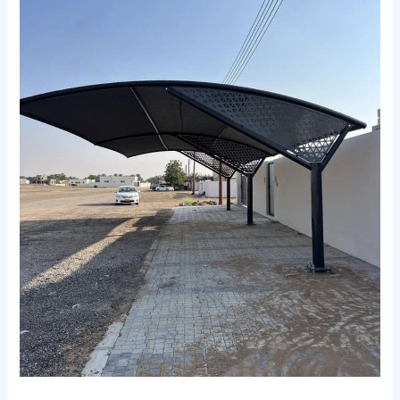
في
مكة