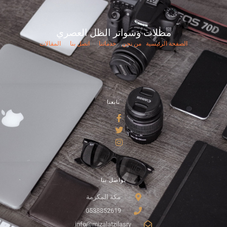
مظلات وسواتر الظل العصري
الصفحة الرئيسية
من نحن
خدماتنا
اتصل بنا
المقالات
تابعنا
تواصل بنا
مكة المكرمة
0538852619
info@mizalatzilasry