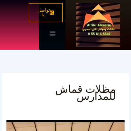
خطي
تواصل
لى
بنا
لمحتوى
القائمة
مظلات قماش
للمدارس
تركيب
مظلات