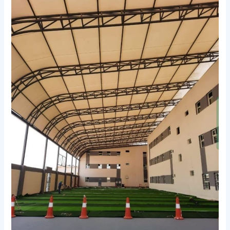
مدارس
في
مكة