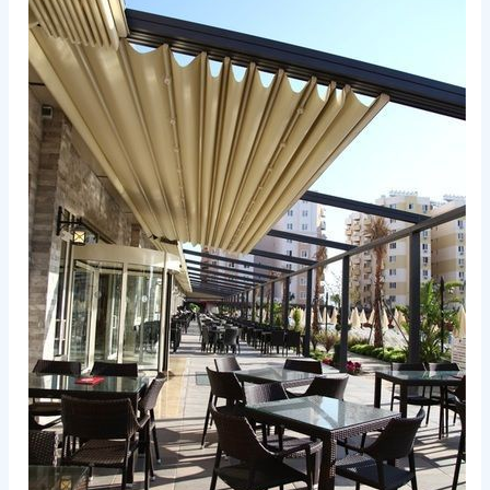
في
مكة