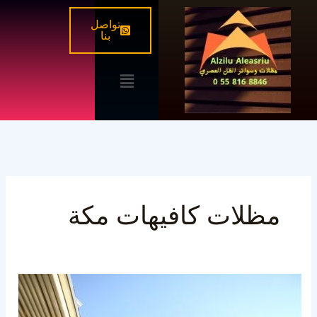
خطي
تواصل
لى
بنا
لمحتوى
القائمة
مظلات كافيهات مكة
مظلات
سحاب
للكافيهات