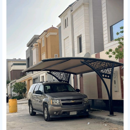
تركيب
مظلات
في
مكة