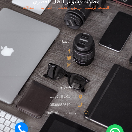
مظلات وسواتر الظل العصري
الصفحة الرئيسية
من نحن
خدماتنا
اتصل بنا
المقالات
تابعنا
تواصل بنا
مكة المكرمة
0538852619
info@mizalatzilasry