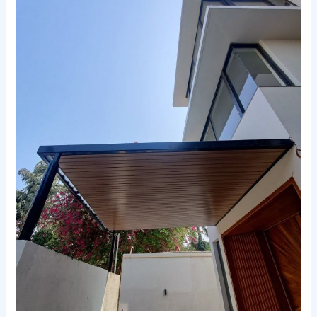
الخشب
في
مكة