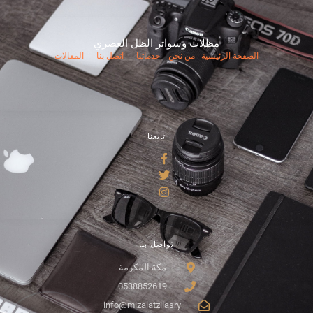
مظلات وسواتر الظل العصري
الصفحة الرئيسية
من نحن
خدماتنا
اتصل بنا
المقالات
تابعنا
تواصل بنا
مكة المكرمة
0538852619
info@mizalatzilasry