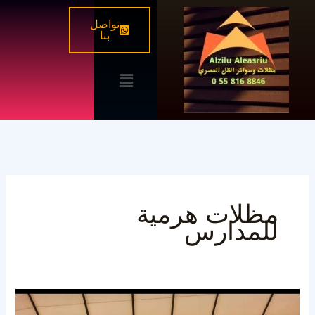
خطي
تواصل
لى
بنا
لمحتوى
القائمة
مظلات هرمية
للمدارس
تركيب
مظلات