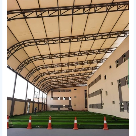
مدارس
في
مكة