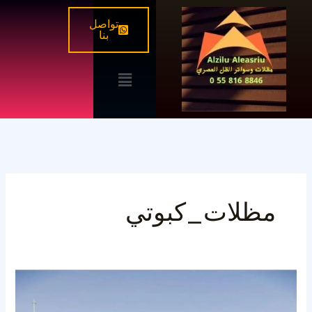
خطي
تواصل
لى
بنا
لمحتوى
القائمة
مظلات_كبوتي
مظلات
كبوتي
الشكل