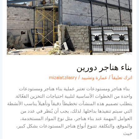
بناء هناجر دورين
اترك تعليقاً
/
عمارة وتشييد
/
mizalatzilasry
بناء هناجر ومستودعات تعتبر عملية بناء هناجر ومستودعات
واحدة من الخطوات الأساسية لتلبية احتياجات التخزين الفعّالة.
يتطلب تصميم هذه المنشآت تخطيطاً دقيقاً وتأهيلاً يناسب الأنشطة
التي سيتم تنفيذها بداخلها. لذلك، يجب أن يُنظر في عدد من
العوامل المهمة عند بناء هناجر، مثل نوع المواد المستخدمة،
والموقع، والتكلفة. تتنوع أنواع هناجر المستودعات بشكل كبير،
حيث