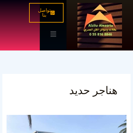
خطي
تواصل
لى
بنا
لمحتوى
القائمة
هناجر حديد
هناجر
شينكو
في