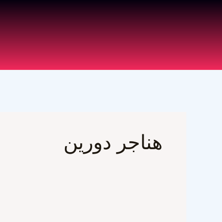
خطي
لى
لمحتوى
هناجر دورين