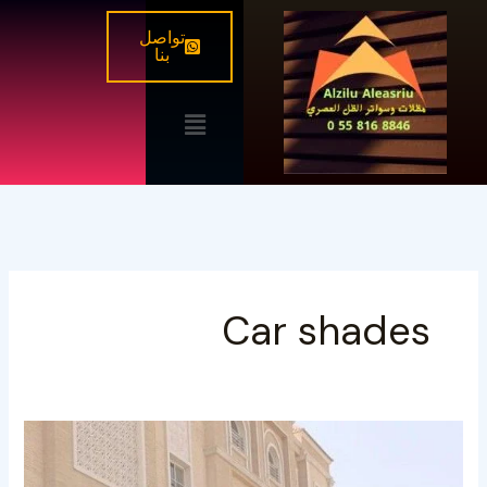
خطي
تواصل
لى
بنا
لمحتوى
القائمة
Car shades
مظلات
مواقف
سيارات