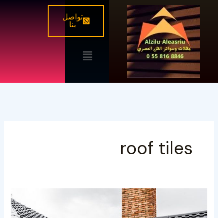
خطي
تواصل
لى
بنا
لمحتوى
القائمة
roof tiles
قرميد
أسطح