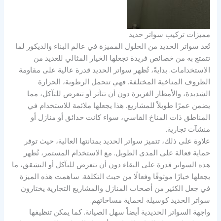
مميزات تركيب سواتر حديد
تُعد سواتر الحديد من الحلول المميزة في عالم البناء والديكور لما
تتمتع به من خصائص فريدة تجعلها الخيار المثالي للعديد من
الاستخدامات. بدايةً، تُظهر سواتر الحديد قدرة عالية على مقاومة
الظروف المناخية المختلفة. فهي تتحمل الرطوبة، الحرارة
الشديدة، والأمطار الغزيرة دون أن تتأثر أو تتعرض للتآكل، مما
يضمن عمرًا طويلاً للمشاريع. هذا يجعلها ملائمة للاستخدام في
المناطق ذات المناخ القاسي، سواء كانت حدائق أو منازل أو
منشآت تجارية.
علاوة على ذلك، تتميز سواتر الحديد بمتانتها العالية، حيث توفر
حماية فعالة على المدى الطويل. مع الاستخدام المستمر، تُظهر
هذه السواتر قدرة على البقاء دون أن تتعرض للتآكل أو التشقق، ما
يجعلها خيارًا موثوقًا وفعالًا من حيث التكلفة. ساهمت هذه الميزة
في جعل الكثير من أصحاب المنازل والمشاريع التجارية يختارون
سواتر الحديد كوسيلة لحماية مساحاتهم.
واجهة السواتر الحديدية أيضاً سهل الصيانة. كما يمكن تنظيفها