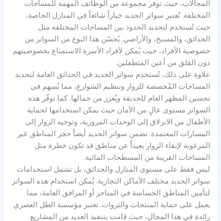
المجالات، حيث توفر مجموعة من الوظائف المهمة للمساحات
المختلفة. تُعتبر سواتر الحديد خياراً شائعاً في المنازل الخاصة،
حيث تُستخدم لتحديد الحدود بين المساحات المختلفة مثل
الحدائق، والمسبح، والأراضي. يُحسّن هذا النوع من السواتر من
خصوصية الأفراد، حيث يُمكن لأفراد الأسرة الاستمتاع بخصوصيتهم
دون القلق من أعين المتطفلين.
علاوة على ذلك، تُستخدم سواتر الحديد في الحدائق العامة لتحديد
المساحات المُخصصة للزوار وتنظيم الشوارع، مما يُسهم في
تحسين المظهر العام للحديقة ويُعزز من جمالها. كما توفّر هذه
السواتر مستوى عالٍ من الأمان حيث يمكن استخدامها لحماية
الأطفال من الانزلاق إلى الوحدات المرورية، وتوجيه الزوار إلى
المسارات المعتمدة. تضمن سواتر الحديد أيضاً حجز المناطق غير
المرغوبة لإبقاء الزوار بعيداً عن مناطق قد تكون خطرة مثل
المساحات القريبة من المسطحات المائية.
ليس فقط على مستوى المنازل والحدائق، بل تشمل استخدامات
سواتر الحديد مختلف الأماكن التجارية. يُمكن استخدام هذه السواتر
لتأمين المناطق الحساسة في المتاجر أو المرافق العامة، مما
يعمل على حماية المنتجات والثروات. تعتبر مؤسسة الظل العصري
رائدة في هذا المجال، حيث قامت بتنفيذ العديد من المشاريع