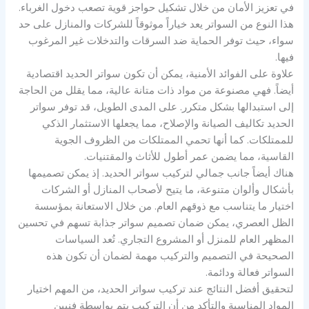
في تعزيز الأمان من خلال تشكيل حواجز قوية تصعب دخول الغرباء.
هذا النوع من السواتر يعد خياراً موثوقاً للشركات والمنازل على حد
سواء، حيث توفر الحماية ضد السرقات والتدخلات غير المرغوب
فيها.
علاوة على الفوائد الأمنية، يمكن أن تكون سواتر الحديد اقتصادية
أيضاً. فهي مصنوعة من مواد ذات متانة عالية، مما يقلل من الحاجة
إلى استبدالها بشكل متكرر. على المدى الطويل، قد توفر سواتر
الحديد تكاليف الصيانة والإصلاح، مما يجعلها الاستثمار الذكي
للممتلكات. كما أنها تحمي الممتلكات من الظروف الجوية
القاسية، مما يضمن عمر أطول للأثاث والمقتنيات.
هناك أيضاً جانب جمالي لتركيب سواتر الحديد. إذ يمكن تصميمها
بأشكال وألوان متنوعة، ما يتيح لأصحاب المنازل أو الشركات
اختيار ما يتناسب مع ذوقهم العام. من خلال الاستعانة بمؤسسة
الظل العصري، يمكن ضمان تصميم سواتر جذابة تسهم في تحسين
المظهر العام للمنزل أو المشروع التجاري. تُعد السياسات
الصحيحة في التصميم والتركيب مهمة لضمان أن تكون هذه
السواتر فعالة ودائمة.
لتحقيق أفضل النتائج عند تركيب سواتر الحديد، من المهم اختيار
المواد المناسبة والتأكد من أن التركيب يتم بواسطة فنيين